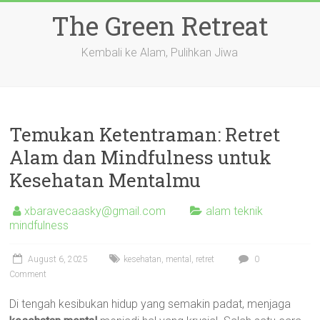
Skip
The Green Retreat
to
content
Kembali ke Alam, Pulihkan Jiwa
Temukan Ketentraman: Retret
Alam dan Mindfulness untuk
Kesehatan Mentalmu
xbaravecaasky@gmail.com
alam teknik
mindfulness
August 6, 2025
kesehatan
,
mental
,
retret
0
Comment
Di tengah kesibukan hidup yang semakin padat, menjaga