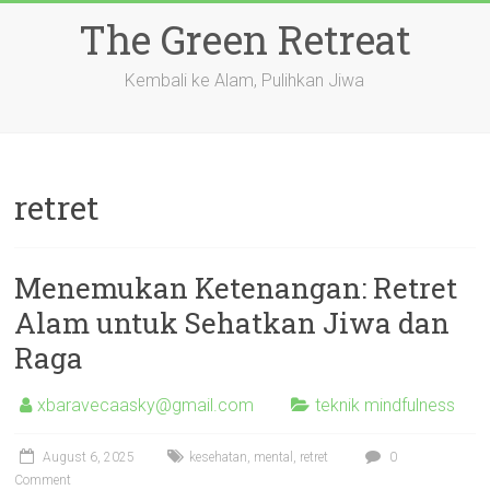
Skip
The Green Retreat
to
content
Kembali ke Alam, Pulihkan Jiwa
retret
Menemukan Ketenangan: Retret
Alam untuk Sehatkan Jiwa dan
Raga
xbaravecaasky@gmail.com
teknik mindfulness
August 6, 2025
kesehatan
,
mental
,
retret
0
Comment