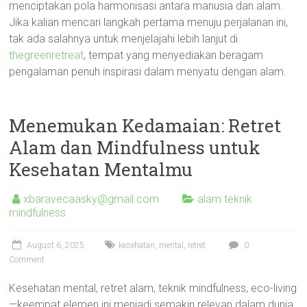
menciptakan pola harmonisasi antara manusia dan alam.
Jika kalian mencari langkah pertama menuju perjalanan ini,
tak ada salahnya untuk menjelajahi lebih lanjut di
thegreenretreat
, tempat yang menyediakan beragam
pengalaman penuh inspirasi dalam menyatu dengan alam.
Menemukan Kedamaian: Retret
Alam dan Mindfulness untuk
Kesehatan Mentalmu
xbaravecaasky@gmail.com
alam teknik
mindfulness
August 6, 2025
kesehatan
,
mental
,
retret
0
Comment
Kesehatan mental, retret alam, teknik mindfulness, eco-living
—keempat elemen ini menjadi semakin relevan dalam dunia