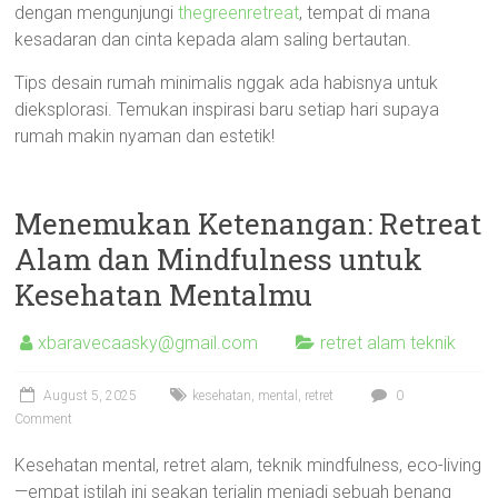
dengan mengunjungi
thegreenretreat
, tempat di mana
kesadaran dan cinta kepada alam saling bertautan.
Tips desain rumah minimalis nggak ada habisnya untuk
dieksplorasi. Temukan inspirasi baru setiap hari supaya
rumah makin nyaman dan estetik!
Menemukan Ketenangan: Retreat
Alam dan Mindfulness untuk
Kesehatan Mentalmu
xbaravecaasky@gmail.com
retret alam teknik
August 5, 2025
kesehatan
,
mental
,
retret
0
Comment
Kesehatan mental, retret alam, teknik mindfulness, eco-living
—empat istilah ini seakan terjalin menjadi sebuah benang