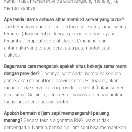
namun tidak menjamin Anda akan langsung menang jika
memainkannya.
Apa tanda utama sebuah situs memiliki server yang buruk?
Tanda-tandanya antara lain loading game yang lama, sering
terputus (disconnect) di tengah permainan, saldo yang
terlambat terupdate setelah deposit/menang, dan
antarmuka yang terasa berat atau patah-patah saat
diakses.
Bagaimana cara mengecek apakah situs bekerja sama resmi
dengan provider?
Biasanya, saat Anda membuka sebuah
game, akan muncul logo provider dan URL loading akan
mengarah ke server resmi provider tersebut (bukan server
lokal situs). Selain itu, situs resmi biasanya mencantumkan
lisensi provider di bagian footer.
Apakah bermain di jam sepi mempengaruhi peluang
menang?
Secara teknis algoritma RNG, waktu tidak
berpengaruh. Namun, bermain di jam sepi bisa memberikan