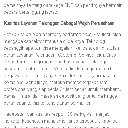
pemainnya tentang cara kerja RNG dan pentingnya bermain
secara bertanggung jawab.
Kualitas Layanan Pelanggan Sebagai Wajah Perusahaan
Ketika kita berbicara tentang performa situs, kita tidak bisa
mengabaikan faktor manusia di baliknya. Teknologi
secanggih apa pun bisa mengalami kendala, dan di situlah
peran Layanan Pelanggan (Customer Service) diuji. Situs
berperforma tinggi menempatkan layanan pelanggan
sebagai prioritas utama. Mereka tidak menggunakan bot
penjawab otomatis yang kaku untuk menangani masalah
kompleks. Sebaliknya, mereka mempekerjakan staf
profesional yang siap sedia 24 jam sehari untuk membantu
pemain, mulai dari masalah deposit yang tertunda hingga
pertanyaan teknis tentang aturan permainan.
Kecepatan dan kualitas respon CS sering kali menjadi
indikator kesehatan manajemen situs tersebut. Jika Anda
menghubungi layanan chat dan harus menunggu lama atau