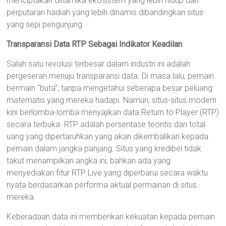
menciptakan dinamika ekosistem yang lebih hidup dan
perputaran hadiah yang lebih dinamis dibandingkan situs
yang sepi pengunjung.
Transparansi Data RTP Sebagai Indikator Keadilan
Salah satu revolusi terbesar dalam industri ini adalah
pergeseran menuju transparansi data. Di masa lalu, pemain
bermain “buta”, tanpa mengetahui seberapa besar peluang
matematis yang mereka hadapi. Namun, situs-situs modern
kini berlomba-lomba menyajikan data Return to Player (RTP)
secara terbuka. RTP adalah persentase teoritis dari total
uang yang dipertaruhkan yang akan dikembalikan kepada
pemain dalam jangka panjang. Situs yang kredibel tidak
takut menampilkan angka ini, bahkan ada yang
menyediakan fitur RTP Live yang diperbarui secara waktu
nyata berdasarkan performa aktual permainan di situs
mereka.
Keberadaan data ini memberikan kekuatan kepada pemain