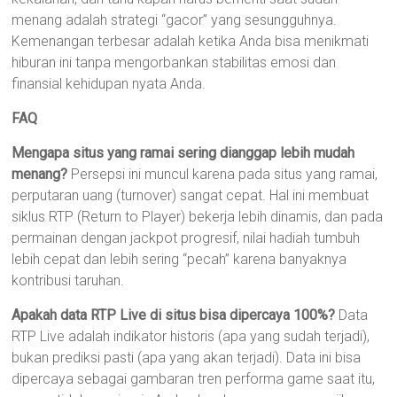
menang adalah strategi “gacor” yang sesungguhnya.
Kemenangan terbesar adalah ketika Anda bisa menikmati
hiburan ini tanpa mengorbankan stabilitas emosi dan
finansial kehidupan nyata Anda.
FAQ
Mengapa situs yang ramai sering dianggap lebih mudah
menang?
Persepsi ini muncul karena pada situs yang ramai,
perputaran uang (turnover) sangat cepat. Hal ini membuat
siklus RTP (Return to Player) bekerja lebih dinamis, dan pada
permainan dengan jackpot progresif, nilai hadiah tumbuh
lebih cepat dan lebih sering “pecah” karena banyaknya
kontribusi taruhan.
Apakah data RTP Live di situs bisa dipercaya 100%?
Data
RTP Live adalah indikator historis (apa yang sudah terjadi),
bukan prediksi pasti (apa yang akan terjadi). Data ini bisa
dipercaya sebagai gambaran tren performa game saat itu,