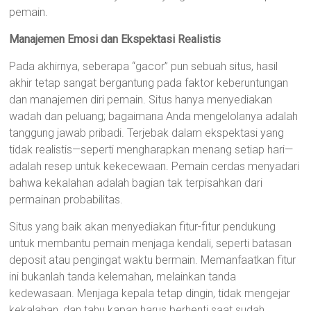
pemain.
Manajemen Emosi dan Ekspektasi Realistis
Pada akhirnya, seberapa “gacor” pun sebuah situs, hasil
akhir tetap sangat bergantung pada faktor keberuntungan
dan manajemen diri pemain. Situs hanya menyediakan
wadah dan peluang; bagaimana Anda mengelolanya adalah
tanggung jawab pribadi. Terjebak dalam ekspektasi yang
tidak realistis—seperti mengharapkan menang setiap hari—
adalah resep untuk kekecewaan. Pemain cerdas menyadari
bahwa kekalahan adalah bagian tak terpisahkan dari
permainan probabilitas.
Situs yang baik akan menyediakan fitur-fitur pendukung
untuk membantu pemain menjaga kendali, seperti batasan
deposit atau pengingat waktu bermain. Memanfaatkan fitur
ini bukanlah tanda kelemahan, melainkan tanda
kedewasaan. Menjaga kepala tetap dingin, tidak mengejar
kekalahan, dan tahu kapan harus berhenti saat sudah