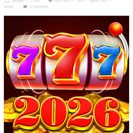
January 11, 2026
situs slot777
,
slot777 gacor
,
slot777
online
0 Comment