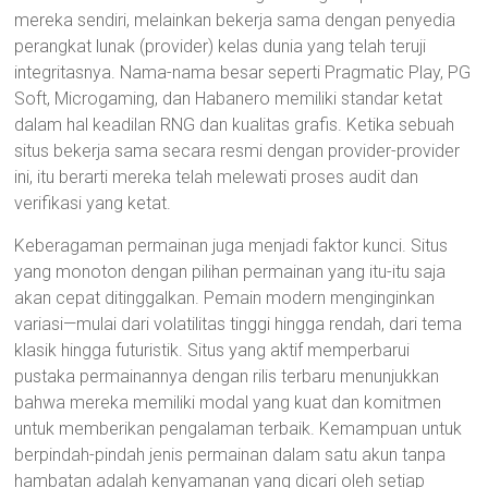
mereka sendiri, melainkan bekerja sama dengan penyedia
perangkat lunak (provider) kelas dunia yang telah teruji
integritasnya. Nama-nama besar seperti Pragmatic Play, PG
Soft, Microgaming, dan Habanero memiliki standar ketat
dalam hal keadilan RNG dan kualitas grafis. Ketika sebuah
situs bekerja sama secara resmi dengan provider-provider
ini, itu berarti mereka telah melewati proses audit dan
verifikasi yang ketat.
Keberagaman permainan juga menjadi faktor kunci. Situs
yang monoton dengan pilihan permainan yang itu-itu saja
akan cepat ditinggalkan. Pemain modern menginginkan
variasi—mulai dari volatilitas tinggi hingga rendah, dari tema
klasik hingga futuristik. Situs yang aktif memperbarui
pustaka permainannya dengan rilis terbaru menunjukkan
bahwa mereka memiliki modal yang kuat dan komitmen
untuk memberikan pengalaman terbaik. Kemampuan untuk
berpindah-pindah jenis permainan dalam satu akun tanpa
hambatan adalah kenyamanan yang dicari oleh setiap