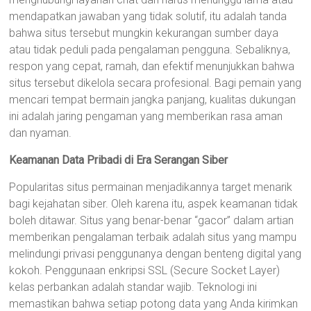
mendapatkan jawaban yang tidak solutif, itu adalah tanda
bahwa situs tersebut mungkin kekurangan sumber daya
atau tidak peduli pada pengalaman pengguna. Sebaliknya,
respon yang cepat, ramah, dan efektif menunjukkan bahwa
situs tersebut dikelola secara profesional. Bagi pemain yang
mencari tempat bermain jangka panjang, kualitas dukungan
ini adalah jaring pengaman yang memberikan rasa aman
dan nyaman.
Keamanan Data Pribadi di Era Serangan Siber
Popularitas situs permainan menjadikannya target menarik
bagi kejahatan siber. Oleh karena itu, aspek keamanan tidak
boleh ditawar. Situs yang benar-benar “gacor” dalam artian
memberikan pengalaman terbaik adalah situs yang mampu
melindungi privasi penggunanya dengan benteng digital yang
kokoh. Penggunaan enkripsi SSL (Secure Socket Layer)
kelas perbankan adalah standar wajib. Teknologi ini
memastikan bahwa setiap potong data yang Anda kirimkan