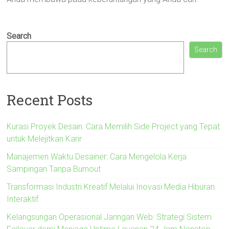
Search
Search
Recent Posts
Kurasi Proyek Desain: Cara Memilih Side Project yang Tepat
untuk Melejitkan Karir
Manajemen Waktu Desainer: Cara Mengelola Kerja
Sampingan Tanpa Burnout
Transformasi Industri Kreatif Melalui Inovasi Media Hiburan
Interaktif
Kelangsungan Operasional Jaringan Web: Strategi Sistem