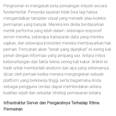
Pergeseran ini mengubah peta persaingan industri secara
fundamental. Penyedia layanan tidak bisa lagi hanya
mengandalkan tampilan visual yang menarik atau koleksi
permainan yang banyak. Mereka kini dinilai berdasarkan
metrik performa yang lebih dalam: seberapa responsif
server mereka, seberapa transparan data yang mereka
sajikan, dan seberapa konsisten mereka membayarkan hak
pemain. Pencarian akan “tanah yang dijanjikan” ini sering kali
penuh dengan informasi yang simpang siur. Antara mitos
keberuntungan dan fakta teknis sering kali kabur. Artikel ini
hadir untuk membedah anatomi dari apa yang sebenarnya
dicari oleh pemain ketika mereka menginginkan sebuah
platform yang berkinerja tinggi, serta bagaimana Anda
sebagai pengguna cerdas dapat membedakan antara
kualitas sejati dan sekadar strategi pemasaran belaka.
Infrastruktur Server dan Pengaruhnya Terhadap Ritme
Permainan