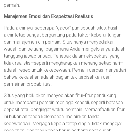
pemain.
Manajemen Emosi dan Ekspektasi Realistis
Pada akhirnya, seberapa “gacor” pun sebuah situs, hasil
akhir tetap sangat bergantung pada faktor keberuntungan
dan manajemen diri pemain. Situs hanya menyediakan
wadah dan peluang; bagaimana Anda mengelolanya adalah
tanggung jawab pribadi. Terjebak dalam ekspektasi yang
tidak realistis—seperti mengharapkan menang setiap hari—
adalah resep untuk kekecewaan. Pemain cerdas menyadari
bahwa kekalahan adalah bagian tak terpisahkan dari
permainan probabilitas.
Situs yang baik akan menyediakan fitur-fitur pendukung
untuk membantu pemain menjaga kendali, seperti batasan
deposit atau pengingat waktu bermain. Memanfaatkan fitur
ini bukanlah tanda kelemahan, melainkan tanda
kedewasaan. Menjaga kepala tetap dingin, tidak mengejar
kekalahan, dan tahu kapan harus berhenti saat sudah