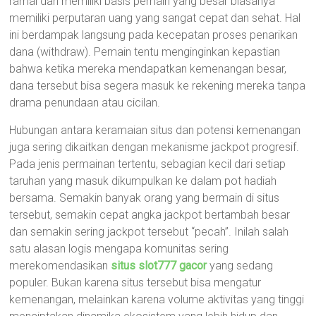
ramai dan memiliki basis pemain yang besar biasanya
memiliki perputaran uang yang sangat cepat dan sehat. Hal
ini berdampak langsung pada kecepatan proses penarikan
dana (withdraw). Pemain tentu menginginkan kepastian
bahwa ketika mereka mendapatkan kemenangan besar,
dana tersebut bisa segera masuk ke rekening mereka tanpa
drama penundaan atau cicilan.
Hubungan antara keramaian situs dan potensi kemenangan
juga sering dikaitkan dengan mekanisme jackpot progresif.
Pada jenis permainan tertentu, sebagian kecil dari setiap
taruhan yang masuk dikumpulkan ke dalam pot hadiah
bersama. Semakin banyak orang yang bermain di situs
tersebut, semakin cepat angka jackpot bertambah besar
dan semakin sering jackpot tersebut “pecah”. Inilah salah
satu alasan logis mengapa komunitas sering
merekomendasikan
situs slot777 gacor
yang sedang
populer. Bukan karena situs tersebut bisa mengatur
kemenangan, melainkan karena volume aktivitas yang tinggi