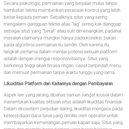
Secara psikologis, permainan yang berjalan mulus tanpa
hambatan teknis memberikan perasaan kontrol yang lebih
besar kepada pemain. Sebaliknya, situs yang sering
mengalami gangguan teknis atau “lag” sering kali dianggap
sebagai situs yang “berat” atau sulit dimenangkan, padahal
masalah utamanya mungkin hanya pada koneksi, bukan
pada algoritma permainan itu sendiri. Oleh karena itu,
langkah pertama dalam menilai potensi sebuah platform
adalah dengan menguji responsivitasnya. Situs yang
berkinerja tinggi akan terasa ringan, cepat berpindah menu,
dan memuat permainan tanpa waktu tunggu yang lama.
Likuiditas Platform dan Kaitannya dengan Pembayaran
Aspek lain yang jarang dibahas namun sangat krusial dalam
menentukan kualitas sebuah situs adalah likuiditas finansial.
Dalam ekosistem perjudian daring, likuiditas mengacu pada
ketersediaan dana tunai yang dimiliki oleh operator untuk
membayarkan kemenangan pemain kapan saja. Situs yang