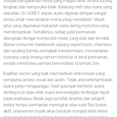
Sebuah pengalaman visual yang megah akan terasa kurang
lengkap dan hampa jika tidak didukung oleh tata suara yang
sepadan. Di IJOBET, aspek audio digarap dengan sangat
serius untuk menciptakan imersi yang mendalam. Musik
latar yang digunakan bukanlah nada dering monoton yang
membosankan. Sebaliknya, setiap judul permainan
dilengkapi dengan komposisi musik yang utuh dan tematik.
Alunan instrumen tradisional Jepang seperti koto, shamisen,
dan seruling bambu seringkali mendominasi, menciptakan
suasana yang tenang namun misterius di awal permainan,
seolah membawa pemain bermeditasi di taman Zen.
Kualitas server yang baik memastikan sinkronisasi yang
sempurna antara visual dan audio. Tidak ada keterlambatan
suara yang mengganggu. Saat gulungan berhenti, suara
denting koin atau efek suara kemenangan terdengar tepat
pada waktunya. Musik juga bersifat dinamis dan adaptif;
ketika tempo permainan meningkat atau saat fitur bonus
aktif, aransemen musik akan berubah menjadi lebih intens