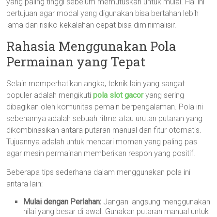
yang paling tinggi sebelum memutuskan untuk mulai. Hal ini
bertujuan agar modal yang digunakan bisa bertahan lebih
lama dan risiko kekalahan cepat bisa diminimalisir.
Rahasia Menggunakan Pola
Permainan yang Tepat
Selain memperhatikan angka, teknik lain yang sangat
populer adalah mengikuti
pola slot gacor
yang sering
dibagikan oleh komunitas pemain berpengalaman. Pola ini
sebenarnya adalah sebuah ritme atau urutan putaran yang
dikombinasikan antara putaran manual dan fitur otomatis.
Tujuannya adalah untuk mencari momen yang paling pas
agar mesin permainan memberikan respon yang positif.
Beberapa tips sederhana dalam menggunakan pola ini
antara lain:
Mulai dengan Perlahan:
Jangan langsung menggunakan
nilai yang besar di awal. Gunakan putaran manual untuk