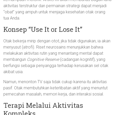
aktivitas terstruktur dan permainan strategi dapat menjadi
“obat” yang ampuh untuk menjaga kesehatan otak orang
tua Anda.
Konsep “Use It or Lose It”
Otak bekerja mirip dengan otot; jika tidak digunakan, ia akan
menyusut (atrofi). Riset neurosains menunjukkan bahwa
melakukan aktivitas rutin yang menantang mental dapat
membangun
Cognitive Reserve
(cadangan kognitif), yang
berfungsi sebagai penyangga terhadap kerusakan sel otak
akibat usia.
Namun, menonton TV saja tidak cukup karena itu aktivitas
pasif. Otak membutuhkan keterlibatan aktif yang menuntut
pemecahan masalah, memori kerja, dan interaksi sosial.
Terapi Melalui Aktivitas
Kompleks