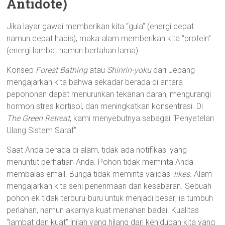
Antidote)
Jika layar gawai memberikan kita “gula” (energi cepat
namun cepat habis), maka alam memberikan kita “protein”
(energi lambat namun bertahan lama).
Konsep
Forest Bathing
atau
Shinrin-yoku
dari Jepang
mengajarkan kita bahwa sekadar berada di antara
pepohonan dapat menurunkan tekanan darah, mengurangi
hormon stres kortisol, dan meningkatkan konsentrasi. Di
The Green Retreat
, kami menyebutnya sebagai “Penyetelan
Ulang Sistem Saraf”.
Saat Anda berada di alam, tidak ada notifikasi yang
menuntut perhatian Anda. Pohon tidak meminta Anda
membalas email. Bunga tidak meminta validasi
likes
. Alam
mengajarkan kita seni penerimaan dan kesabaran. Sebuah
pohon ek tidak terburu-buru untuk menjadi besar; ia tumbuh
perlahan, namun akarnya kuat menahan badai. Kualitas
“lambat dan kuat” inilah yang hilang dari kehidupan kita yang