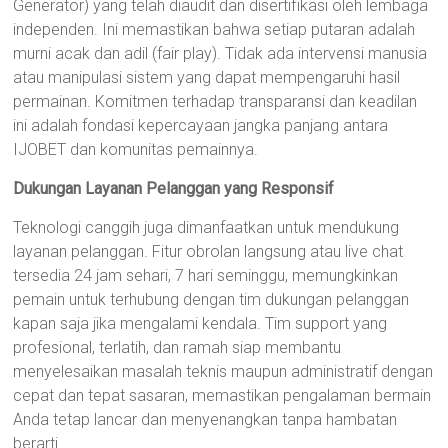
Generator) yang telah diaudit dan disertifikasi oleh lembaga
independen. Ini memastikan bahwa setiap putaran adalah
murni acak dan adil (fair play). Tidak ada intervensi manusia
atau manipulasi sistem yang dapat mempengaruhi hasil
permainan. Komitmen terhadap transparansi dan keadilan
ini adalah fondasi kepercayaan jangka panjang antara
IJOBET dan komunitas pemainnya.
Dukungan Layanan Pelanggan yang Responsif
Teknologi canggih juga dimanfaatkan untuk mendukung
layanan pelanggan. Fitur obrolan langsung atau live chat
tersedia 24 jam sehari, 7 hari seminggu, memungkinkan
pemain untuk terhubung dengan tim dukungan pelanggan
kapan saja jika mengalami kendala. Tim support yang
profesional, terlatih, dan ramah siap membantu
menyelesaikan masalah teknis maupun administratif dengan
cepat dan tepat sasaran, memastikan pengalaman bermain
Anda tetap lancar dan menyenangkan tanpa hambatan
berarti.