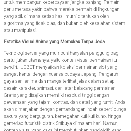
untuk membangun kepercayaan jangka panjang. Pemain
perlu merasa yakin bahwa mereka bermain di lingkungan
yang adil, di mana setiap hasil murni ditentukan oleh
algoritma yang tidak bias, dan bukan oleh kesalahan sistem
atau manipulasi.
Estetika Visual Anime yang Memukau Tanpa Jeda
Teknologi server yang mumpuni hanyalah panggung bagi
pertunjukan utamanya, yaitu konten visual permainan itu
sendiri. IJOBET menyajikan koleksi permainan slot yang
sangat kental dengan nuansa budaya Jepang. Pengaruh
gaya seni anime dan manga terlihat jelas dalam setiap
desain karakter, animasi, dan latar belakang permainan.
Grafis yang disajikan memiliki resolusi tinggi dengan
pewarnaan yang tajam, kontras, dan detail yang rumit. Anda
akan dimanjakan dengan pemandangan indah seperti bunga
sakura yang berguguran, kemegahan kuil-kuil kuno, hingga
gemerlap futuristik distrik Shibuya di malam hari. Namun,
konten visual yang kaya ini membutuhkan bandwidth yang