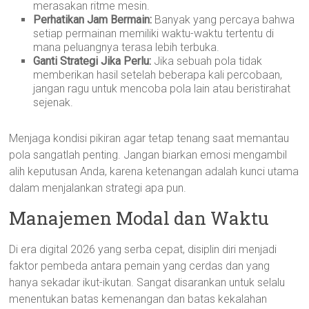
merasakan ritme mesin.
Perhatikan Jam Bermain:
Banyak yang percaya bahwa
setiap permainan memiliki waktu-waktu tertentu di
mana peluangnya terasa lebih terbuka.
Ganti Strategi Jika Perlu:
Jika sebuah pola tidak
memberikan hasil setelah beberapa kali percobaan,
jangan ragu untuk mencoba pola lain atau beristirahat
sejenak.
Menjaga kondisi pikiran agar tetap tenang saat memantau
pola sangatlah penting. Jangan biarkan emosi mengambil
alih keputusan Anda, karena ketenangan adalah kunci utama
dalam menjalankan strategi apa pun.
Manajemen Modal dan Waktu
Di era digital 2026 yang serba cepat, disiplin diri menjadi
faktor pembeda antara pemain yang cerdas dan yang
hanya sekadar ikut-ikutan. Sangat disarankan untuk selalu
menentukan batas kemenangan dan batas kekalahan