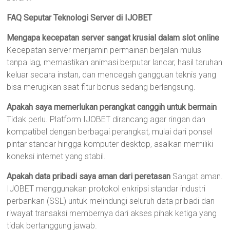
FAQ Seputar Teknologi Server di IJOBET
Mengapa kecepatan server sangat krusial dalam slot online
Kecepatan server menjamin permainan berjalan mulus
tanpa lag, memastikan animasi berputar lancar, hasil taruhan
keluar secara instan, dan mencegah gangguan teknis yang
bisa merugikan saat fitur bonus sedang berlangsung.
Apakah saya memerlukan perangkat canggih untuk bermain
Tidak perlu. Platform IJOBET dirancang agar ringan dan
kompatibel dengan berbagai perangkat, mulai dari ponsel
pintar standar hingga komputer desktop, asalkan memiliki
koneksi internet yang stabil.
Apakah data pribadi saya aman dari peretasan
Sangat aman.
IJOBET menggunakan protokol enkripsi standar industri
perbankan (SSL) untuk melindungi seluruh data pribadi dan
riwayat transaksi membernya dari akses pihak ketiga yang
tidak bertanggung jawab.