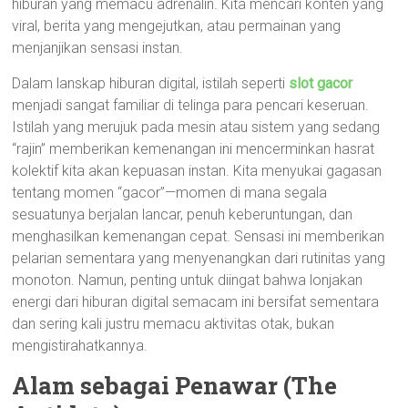
hiburan yang memacu adrenalin. Kita mencari konten yang
viral, berita yang mengejutkan, atau permainan yang
menjanjikan sensasi instan.
Dalam lanskap hiburan digital, istilah seperti
slot gacor
menjadi sangat familiar di telinga para pencari keseruan.
Istilah yang merujuk pada mesin atau sistem yang sedang
“rajin” memberikan kemenangan ini mencerminkan hasrat
kolektif kita akan kepuasan instan. Kita menyukai gagasan
tentang momen “gacor”—momen di mana segala
sesuatunya berjalan lancar, penuh keberuntungan, dan
menghasilkan kemenangan cepat. Sensasi ini memberikan
pelarian sementara yang menyenangkan dari rutinitas yang
monoton. Namun, penting untuk diingat bahwa lonjakan
energi dari hiburan digital semacam ini bersifat sementara
dan sering kali justru memacu aktivitas otak, bukan
mengistirahatkannya.
Alam sebagai Penawar (The