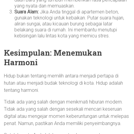
yang nyata dan memuaskan.
Suara Alam:
Jika Anda tinggal di apartemen beton,
gunakan teknologi untuk kebaikan. Putar suara hujan,
aliran sungai, atau kicauan burung sebagai latar
belakang suara di rumah. Ini membantu menutupi
kebisingan lalu lintas kota yang memicu stres.
Kesimpulan: Menemukan
Harmoni
Hidup bukan tentang memilih antara menjadi pertapa di
hutan atau menjadi budak teknologi di kota. Hidup adalah
tentang harmoni.
Tidak ada yang salah dengan menikmati hiburan modern.
Tidak ada yang salah dengan sesekali mencari keseruan
digital atau mengejar momen keberuntungan untuk melepas
penat. Namun, pastikan Anda memiliki penyeimbangnya.