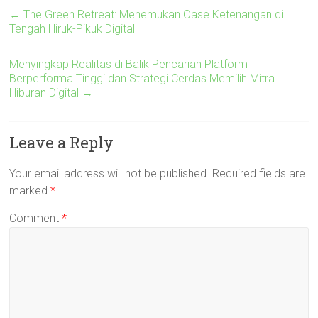
←
The Green Retreat: Menemukan Oase Ketenangan di
Tengah Hiruk-Pikuk Digital
Menyingkap Realitas di Balik Pencarian Platform
Berperforma Tinggi dan Strategi Cerdas Memilih Mitra
Hiburan Digital
→
Leave a Reply
Your email address will not be published.
Required fields are
marked
*
Comment
*