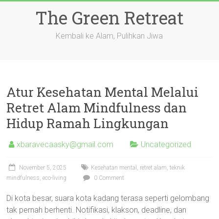
Skip
The Green Retreat
to
content
Kembali ke Alam, Pulihkan Jiwa
Atur Kesehatan Mental Melalui
Retret Alam Mindfulness dan
Hidup Ramah Lingkungan
xbaravecaasky@gmail.com
Uncategorized
November 5, 2025
Kesehatan mental, retret alam, teknik
mindfulness, eco-living
0 Comment
Di kota besar, suara kota kadang terasa seperti gelombang
tak pernah berhenti. Notifikasi, klakson, deadline, dan