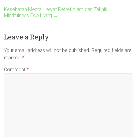
Kesehatan Mental Lewat Retret Alam dan Teknik
Mindfulness Eco Living
→
Leave a Reply
Your email address will not be published.
Required fields are
marked
*
Comment
*