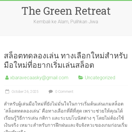
Skip
The Green Retreat
to
content
Kembali ke Alam, Pulihkan Jiwa
สล็อตทดลองเล่น ทางเลือกใหม่สำหรับ
มือใหม่ที่อยากเริ่มเล่นสล็อต
xbaravecaasky@gmail.com
Uncategorized
October 26, 2025
0 Comment
สำหรับผู้เล่นมือใหม่ที่ยังไม่มั่นใจในการเริ่มต้นเล่นเกมสล็อต
“สล็อตทดลองเล่น” คือทางเลือกที่ดีที่สุด เพราะช่วยให้คุณได้
เรียนรู้วิธีการเล่น กติกา และระบบโบนัสต่าง ๆ โดยไม่ต้องใช้
เงินจริง เหมาะสำหรับการฝึกฝนและจับจังหวะของเกมก่อนเริ่ม