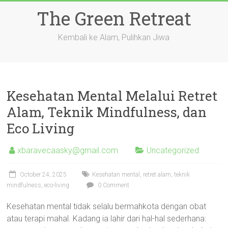
Skip
The Green Retreat
to
content
Kembali ke Alam, Pulihkan Jiwa
Kesehatan Mental Melalui Retret
Alam, Teknik Mindfulness, dan
Eco Living
xbaravecaasky@gmail.com
Uncategorized
October 24, 2025
Kesehatan mental, retret alam, teknik
mindfulness, eco-living
0 Comment
Kesehatan mental tidak selalu bermahkota dengan obat
atau terapi mahal. Kadang ia lahir dari hal-hal sederhana: