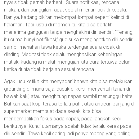
nyaris tidak pernah berhenti. Suara notifikasi, rencana
makan, dan panggilan rapat seolah menumpuk di kepala.
Dan ya, kadang pikiran melompat-lompat seperti kelinci di
halaman. Tapi justru di momen itu kita bisa berlatih
menerima gangguan tanpa menghakimi diri sendiri. “Tenang,
itu cuma bunyi notifikasi,” gue suka mengingatkan diri sendiri
sambil menahan tawa ketika terdengar suara cicak di
dinding. Meditasi tidak selalu menghasilkan keheningan
mutlak; kadang ia malah mengajari kita cara tertawa pelan
ketika dunia tidak berjalan sesuai rencana.
Agak lucu ketika kita menyadari bahwa kita bisa melakukan
grounding di mana saja: duduk di kursi, menyentuh tanah di
bawah kaki, atau menghitung napas sambil menunggu halte.
Bahkan saat kopi terasa terlalu pahit atau antrean panjang di
supermarket membuat dada sesak, kita bisa
mengembalikan fokus pada napas, pada langkah kecil
berikutnya. Kunci utamanya adalah tidak terlalu keras pada
diri sendiri. Tawa kecil sering jadi penyeimbang yang paling