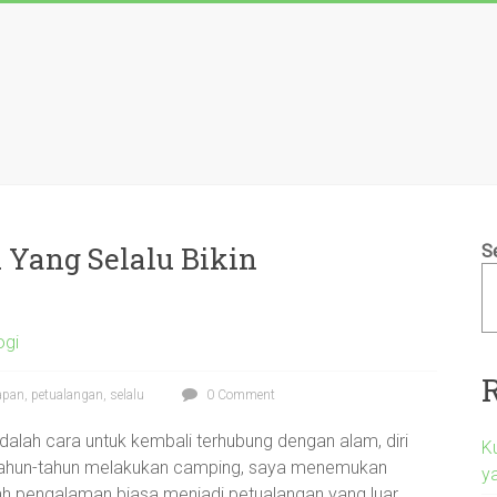
Yang Selalu Bikin
S
ogi
apan
,
petualangan
,
selalu
0 Comment
adalah cara untuk kembali terhubung dengan alam, diri
K
ertahun-tahun melakukan camping, saya menemukan
ya
h pengalaman biasa menjadi petualangan yang luar