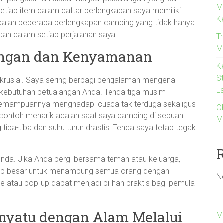
M
setiap item dalam daftar perlengkapan saya memiliki
K
adalah beberapa perlengkapan camping yang tidak hanya
aan dalam setiap perjalanan saya.
Tr
Me
ungan dan Kenyamanan
K
S
krusial. Saya sering berbagi pengalaman mengenai
L
 kebutuhan petualangan Anda. Tenda tiga musim
na kemampuannya menghadapi cuaca tak terduga sekaligus
O
contoh menarik adalah saat saya camping di sebuah
M
tiba-tiba dan suhu turun drastis. Tenda saya tetap tegak
 tenda. Jika Anda pergi bersama teman atau keluarga,
ukup besar untuk menampung semua orang dengan
N
atau pop-up dapat menjadi pilihan praktis bagi pemula
F
nyatu dengan Alam Melalui
M