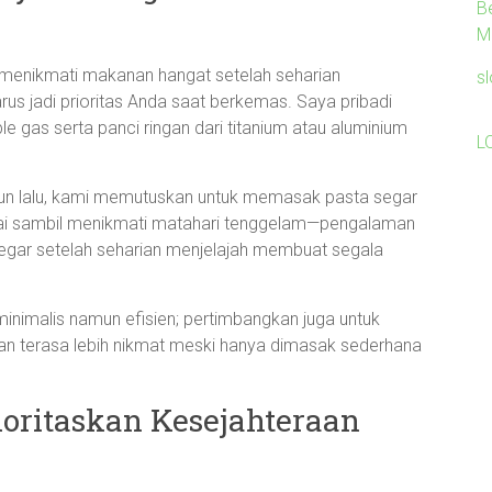
B
Mi
menikmati makanan hangat setelah seharian
s
rus jadi prioritas Anda saat berkemas. Saya pribadi
gas serta panci ringan dari titanium atau aluminium
L
.
hun lalu, kami memutuskan untuk memasak pasta segar
tai sambil menikmati matahari tenggelam—pengalaman
egar setelah seharian menjelajah membuat segala
imalis namun efisien; pertimbangkan juga untuk
 terasa lebih nikmat meski hanya dimasak sederhana
ioritaskan Kesejahteraan