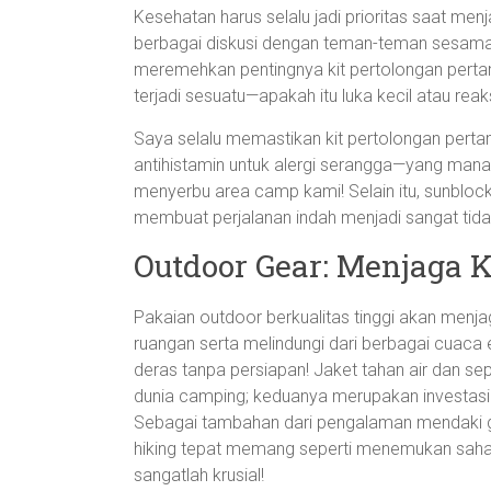
Kesehatan harus selalu jadi prioritas saat men
berbagai diskusi dengan teman-teman sesama p
meremehkan pentingnya kit pertolongan pertam
terjadi sesuatu—apakah itu luka kecil atau re
Saya selalu memastikan kit pertolongan perta
antihistamin untuk alergi serangga—yang man
menyerbu area camp kami! Selain itu, sunblock 
membuat perjalanan indah menjadi sangat tidak
Outdoor Gear: Menjaga
Pakaian outdoor berkualitas tinggi akan menj
ruangan serta melindungi dari berbagai cuaca
deras tanpa persiapan! Jaket tahan air dan s
dunia camping; keduanya merupakan investasi
Sebagai tambahan dari pengalaman mendaki g
hiking tepat memang seperti menemukan sahaba
sangatlah krusial!