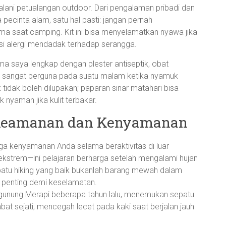
jalani petualangan outdoor. Dari pengalaman pribadi dan
ecinta alam, satu hal pasti: jangan pernah
a saat camping. Kit ini bisa menyelamatkan nyawa jika
aksi alergi mendadak terhadap serangga.
ma saya lengkap dengan plester antiseptik, obat
a sangat berguna pada suatu malam ketika nyamuk
tidak boleh dilupakan; paparan sinar matahari bisa
 nyaman jika kulit terbakar.
 Keamanan dan Kenyamanan
aga kenyamanan Anda selama beraktivitas di luar
 ekstrem—ini pelajaran berharga setelah mengalami hujan
epatu hiking yang baik bukanlah barang mewah dalam
 penting demi keselamatan.
unung Merapi beberapa tahun lalu, menemukan sepatu
t sejati; mencegah lecet pada kaki saat berjalan jauh