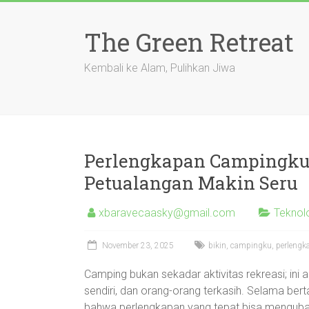
Skip
to
The Green Retreat
content
Kembali ke Alam, Pulihkan Jiwa
Perlengkapan Campingku 
Petualangan Makin Seru
xbaravecaasky@gmail.com
Teknol
November 23, 2025
bikin
,
campingku
,
perlengk
Camping bukan sekadar aktivitas rekreasi; ini 
sendiri, dan orang-orang terkasih. Selama b
bahwa perlengkapan yang tepat bisa menguba