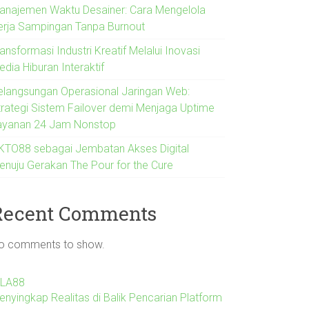
anajemen Waktu Desainer: Cara Mengelola
erja Sampingan Tanpa Burnout
ansformasi Industri Kreatif Melalui Inovasi
dia Hiburan Interaktif
elangsungan Operasional Jaringan Web:
trategi Sistem Failover demi Menjaga Uptime
ayanan 24 Jam Nonstop
KTO88 sebagai Jembatan Akses Digital
enuju Gerakan The Pour for the Cure
Recent Comments
o comments to show.
ILA88
enyingkap Realitas di Balik Pencarian Platform