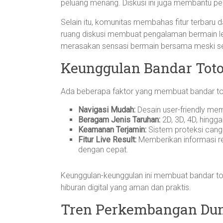
peluang menang. Diskusi ini juga membantu p
Selain itu, komunitas membahas fitur terbaru 
ruang diskusi membuat pengalaman bermain lebi
merasakan sensasi bermain bersama meski se
Keunggulan Bandar Toto
Ada beberapa faktor yang membuat bandar toto 
Navigasi Mudah:
Desain user-friendly me
Beragam Jenis Taruhan:
2D, 3D, 4D, hingg
Keamanan Terjamin:
Sistem proteksi cang
Fitur Live Result:
Memberikan informasi rea
dengan cepat.
Keunggulan-keunggulan ini membuat bandar to
hiburan digital yang aman dan praktis.
Tren Perkembangan Duni