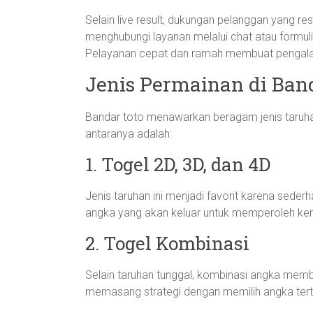
Selain live result, dukungan pelanggan yang re
menghubungi layanan melalui chat atau formul
Pelayanan cepat dan ramah membuat pengal
Jenis Permainan di Ban
Bandar toto menawarkan beragam jenis taruha
antaranya adalah:
1. Togel 2D, 3D, dan 4D
Jenis taruhan ini menjadi favorit karena se
angka yang akan keluar untuk memperoleh k
2. Togel Kombinasi
Selain taruhan tunggal, kombinasi angka memb
memasang strategi dengan memilih angka ter