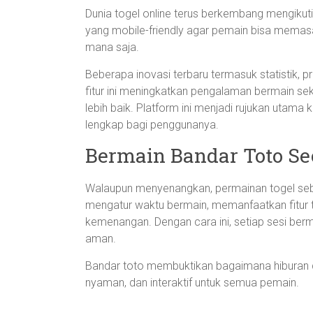
Dunia togel online terus berkembang mengikuti
yang mobile-friendly agar pemain bisa memas
mana saja.
Beberapa inovasi terbaru termasuk statistik, pre
fitur ini meningkatkan pengalaman bermain 
lebih baik. Platform ini menjadi rujukan uta
lengkap bagi penggunanya.
Bermain Bandar Toto S
Walaupun menyenangkan, permainan togel seba
mengatur waktu bermain, memanfaatkan fitur ta
kemenangan. Dengan cara ini, setiap sesi ber
aman.
Bandar toto membuktikan bagaimana hiburan d
nyaman, dan interaktif untuk semua pemain.