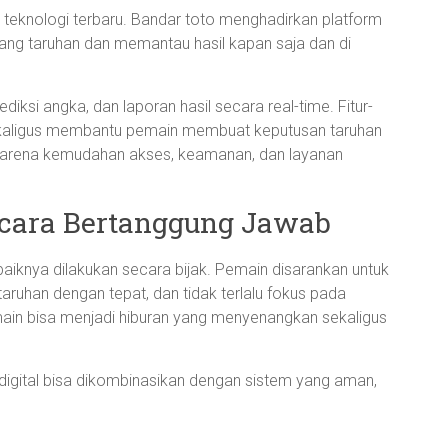
 teknologi terbaru. Bandar toto menghadirkan platform
ang taruhan dan memantau hasil kapan saja dan di
diksi angka, dan laporan hasil secara real-time. Fitur-
sekaligus membantu pemain membuat keputusan taruhan
ma karena kemudahan akses, keamanan, dan layanan
ecara Bertanggung Jawab
iknya dilakukan secara bijak. Pemain disarankan untuk
ruhan dengan tepat, dan tidak terlalu fokus pada
main bisa menjadi hiburan yang menyenangkan sekaligus
igital bisa dikombinasikan dengan sistem yang aman,