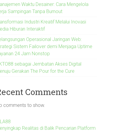
anajemen Waktu Desainer: Cara Mengelola
erja Sampingan Tanpa Burnout
ansformasi Industri Kreatif Melalui Inovasi
dia Hiburan Interaktif
elangsungan Operasional Jaringan Web:
trategi Sistem Failover demi Menjaga Uptime
ayanan 24 Jam Nonstop
KTO88 sebagai Jembatan Akses Digital
enuju Gerakan The Pour for the Cure
Recent Comments
o comments to show.
ILA88
enyingkap Realitas di Balik Pencarian Platform