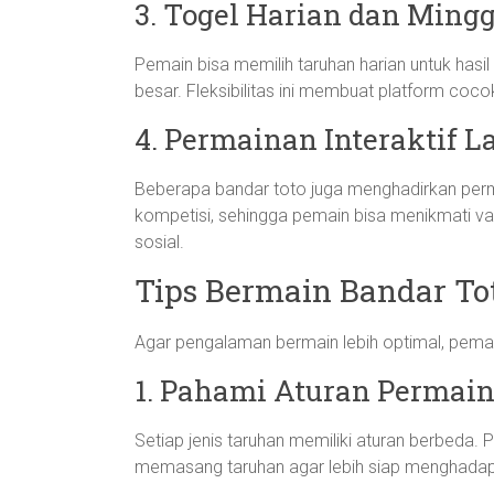
3. Togel Harian dan Ming
Pemain bisa memilih taruhan harian untuk hasi
besar. Fleksibilitas ini membuat platform coc
4. Permainan Interaktif L
Beberapa bandar toto juga menghadirkan perm
kompetisi, sehingga pemain bisa menikmati 
sosial.
Tips Bermain Bandar To
Agar pengalaman bermain lebih optimal, pemain
1. Pahami Aturan Permai
Setiap jenis taruhan memiliki aturan berbeda
memasang taruhan agar lebih siap menghadapi