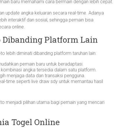
emain baru memahami cara bermain dengan lebih cepat.
dan update angka keluaran secara real-time. Adanya
h interaktif dan sosial, sehingga pemain bisa
cara online.
 Dibanding Platform Lain
lebih diminati dibanding platform taruhan lain:
mudahkan pemain baru untuk beradaptasi.
a kombinasi angka tersedia dalam satu platform.
gih menjaga data dan transaksi pengguna.
l-time seperti live draw sdy untuk memantau hasil
to menjadi pilihan utama bagi pemain yang mencari
a Togel Online