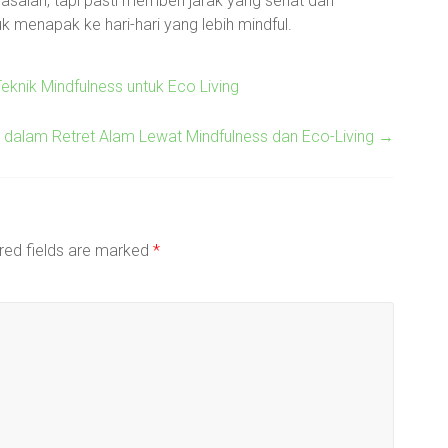
salah, tapi pasti memberi jarak yang sehat dari
 menapak ke hari-hari yang lebih mindful.
eknik Mindfulness untuk Eco Living
 dalam Retret Alam Lewat Mindfulness dan Eco-Living
→
red fields are marked
*