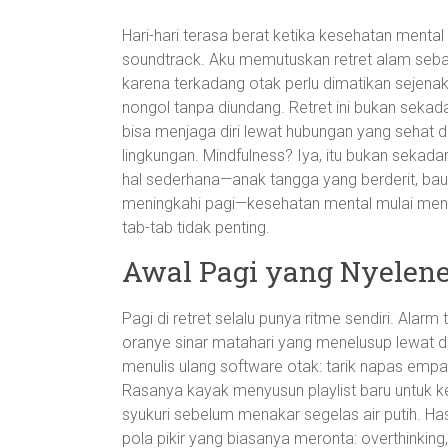
Hari-hari terasa berat ketika kesehatan mental
soundtrack. Aku memutuskan retret alam sebag
karena terkadang otak perlu dimatikan sejenak 
nongol tanpa diundang. Retret ini bukan sekada
bisa menjaga diri lewat hubungan yang sehat 
lingkungan. Mindfulness? Iya, itu bukan sekadar
hal sederhana—anak tangga yang berderit, bau 
meningkahi pagi—kesehatan mental mulai mene
tab-tab tidak penting.
Awal Pagi yang Nyelen
Pagi di retret selalu punya ritme sendiri. Alar
oranye sinar matahari yang menelusup lewat d
menulis ulang software otak: tarik napas empat 
Rasanya kayak menyusun playlist baru untuk kep
syukuri sebelum menakar segelas air putih. Ha
pola pikir yang biasanya meronta: overthinking