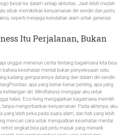
 ego besar ke dalam setiap aktivitas. Jauh lebih mudah
lalu sibuk memikirkan kenyamanan diri sendiri dan justru
akna, seperti menjaga keindahan alam untuk generasi
ness Itu Perjalanan, Bukan
 api unggun menenun cerita tentang bagaimana kita bisa
ari bahwa kesehatan mental bukan penyelesaian satu
ang kadang gempurannya datang dari dalam diri sendiri.
langPrioritas: apa yang benar-benar penting, apa yang
 kehilangan diri. Mindfulness mengajar aku untuk
ngga habis. Eco-living mengajarkan bagaimana memilih
ingan, tanpa mengorbankan kenyamanan. Pada akhirnya, aku
a yang lebih peka pada suara alam, dan hati yang lebih
edang mencari cara untuk menguatkan kesehatan mental
etret singkat bisa jadi pintu masuk yang menarik.