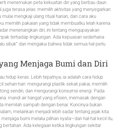
perti menemukan peta kekuatan diri yang berbau daun.
juga terasa jelas: memilih aktivitas yang menyegarkan
 mulai mengkaji ulang ritual harian, dari cara aku
 memilih pakaian yang tidak membuatku lelah karena
kadar menenangkan diri; ini tentang mengupayakan
mpak terhadap lingkungan. Ada kepuasan sederhana
elalu sibuk” dan mengakui bahwa tidak semua hal perlu
 yang Menjaga Bumi dan Diri
tau hidup keras. Lebih tepatnya, ia adalah cara hidup
l sehari-hari: mengurangi plastik sekali pakai, memilih
ong sendiri, dan mengurangi konsumsi energi. Pada
hana: mandi air hangat yang efisien, memasak dengan
erta memilah sampah dengan benar. Kuncinya bukan
am, melainkan menjadi lebih sadar tentang jejak kita.
a menjaga bumi melalui pilihan nyata—dan hal-hal kecil itu,
bertahan. Ada kelegaan ketika lingkungan sekitar