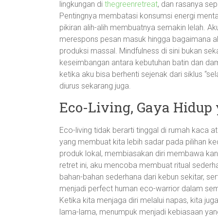
lingkungan di
thegreenretreat
, dan rasanya se
Pentingnya membatasi konsumsi energi mental 
pikiran alih-alih membuatnya semakin lelah. Aku
merespons pesan masuk hingga bagaimana aku
produksi massal. Mindfulness di sini bukan se
keseimbangan antara kebutuhan batin dan da
ketika aku bisa berhenti sejenak dari siklus “s
diurus sekarang juga.
Eco-Living, Gaya Hidup
Eco-living tidak berarti tinggal di rumah kaca a
yang membuat kita lebih sadar pada pilihan keci
produk lokal, membiasakan diri membawa kant
retret ini, aku mencoba membuat ritual seder
bahan-bahan sederhana dari kebun sekitar, s
menjadi perfect human eco-warrior dalam semal
Ketika kita menjaga diri melalui napas, kita jug
lama-lama, menumpuk menjadi kebiasaan yang 