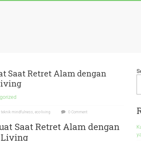
t Saat Retret Alam dengan
S
Living
gorized
 teknik mindfulness, eco-living
0 Comment
at Saat Retret Alam dengan
K
ya
 Living