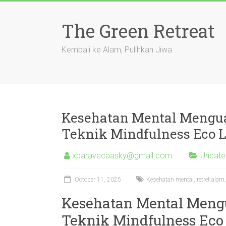
Skip
to
The Green Retreat
content
Kembali ke Alam, Pulihkan Jiwa
Kesehatan Mental Mengua
Teknik Mindfulness Eco 
xbaravecaasky@gmail.com
Uncate
October 11, 2025
Kesehatan mental, retret alam,
Kesehatan Mental Mengu
Teknik Mindfulness Eco