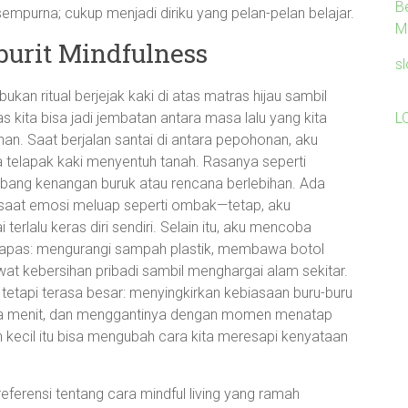
B
empurna; cukup menjadi diriku yang pelan-pelan belajar.
Mi
burit Mindfulness
s
ukan ritual berjejak kaki di atas matras hijau sambil
L
kita bisa jadi jembatan antara masa lalu yang kita
an. Saat berjalan santai di antara pepohonan, aku
 telapak kaki menyentuh tanah. Rasanya seperti
bang kenangan buruk atau rencana berlebihan. Ada
a saat emosi meluap seperti ombak—tetap, aku
erlalu keras diri sendiri. Selain itu, aku mencoba
napas: mengurangi sampah plastik, membawa botol
wat kebersihan pribadi sambil menghargai alam sekitar.
tetapi terasa besar: menyingkirkan kebiasaan buru-buru
apa menit, dan menggantinya dengan momen menatap
 kecil itu bisa mengubah cara kita meresapi kenyataan
ferensi tentang cara mindful living yang ramah