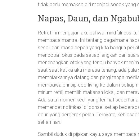
tidak perlu memaksa diri menjadi sosok yang s
Napas, Daun, dan Ngabu
Retret ini mengajari aku bahwa mindfulness itu b
membaca mantra. Ini tentang bagaimana napas 
sesali dan masa depan yang kita bangun perlah
mencoba fokus pada setiap langkah dan suara
menenangkan otak yang terlalu banyak menim
saat-saat ketika aku merasa tenang, ada pul
membiarkannya datang dan pergi tanpa menilai t
membawa prinsip eco-living ke dalam setiap 
minum refill, memilih makanan lokal, dan mera
Ada satu momen kecil yang terlihat sederhana 
memencet notifikasi di ponsel setiap beber
daun yang bergerak pelan. Ternyata, kebiasaan
sehari-hari.
Sambil duduk di pijakan kayu, saya membaca re