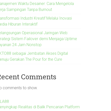
anajemen Waktu Desainer: Cara Mengelola
erja Sampingan Tanpa Burnout
ansformasi Industri Kreatif Melalui Inovasi
dia Hiburan Interaktif
elangsungan Operasional Jaringan Web:
trategi Sistem Failover demi Menjaga Uptime
ayanan 24 Jam Nonstop
KTO88 sebagai Jembatan Akses Digital
enuju Gerakan The Pour for the Cure
Recent Comments
o comments to show.
ILA88
enyingkap Realitas di Balik Pencarian Platform