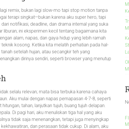
M
 lagi remix, bukan lagi slow-mo tapi stop motion tanpa
K
ai terapi singkat—bukan karena aku super hero, tapi
Tr
dari notifikasi, deadline, dan drama internal yang suka
Me
r liburan; ini eksperimen kecil tentang bagaimana kita
dengan alam, napas, dan gaya hidup yang lebih ramah
K
 teknik kosong. Ketika kita melatih perhatian pada hal-
S
tanah setelah hujan, atau secangkir teh yang
L
nangkan dirinya sendiri, seperti browser yang menutup
O
M
eh
m tidak selalu relevan; mata bisa terbuka karena cahaya
aun. Aku mulai dengan napas pernapasan 4-7-8, seperti
N
hitungan, tahan, lanjutkan tujuh, buang tujuh delapan.
ala. Di pagi hari, aku menuliskan tiga hal yang aku
F
silnya tidak saja menenangkan, tetapi juga menyingkap
M
, kekhawatiran, dan perasaan tidak cukup. Di alam, aku